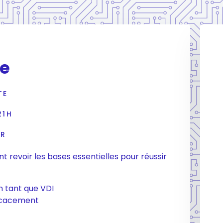
re
TE
21H
ER
t revoir les bases essentielles pour réussir
n tant que VDI
ficacement