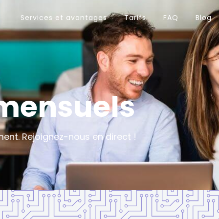
Services et avantages
Tarifs
FAQ
Blog
mensuels
ent. Rejoignez-nous en direct !