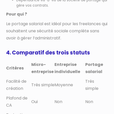
Dépendance vis-à-vis de la société de portage qui
gère vos contrats.
Pour qui ?
Le portage salarial est idéal pour les freelances qui
souhaitent une sécurité sociale complète sans
avoir à gérer l’administratif.
4. Comparatif des trois statuts
Micro-
Entreprise
Portage
Critères
entreprise
individuelle
salarial
Facilité de
Très
Très simple
Moyenne
création
simple
Plafond de
Oui
Non
Non
CA