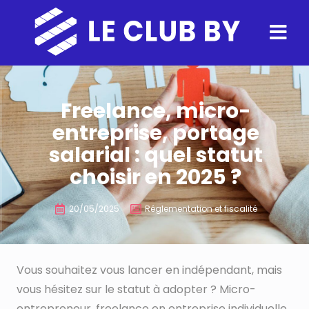
Freelance, micro-
entreprise, portage
salarial : quel statut
choisir en 2025 ?
20/05/2025
Réglementation et fiscalité
Vous souhaitez vous lancer en indépendant, mais
vous hésitez sur le statut à adopter ? Micro-
entrepreneur, freelance en entreprise individuelle